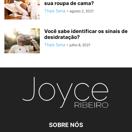
sua roupa de cama?
Thais Sena
-
agosto 2, 2021
Você sabe identificar os sinais de
desidratação?
Thais Sena
-
julho 8, 2021
SOBRE NÓS