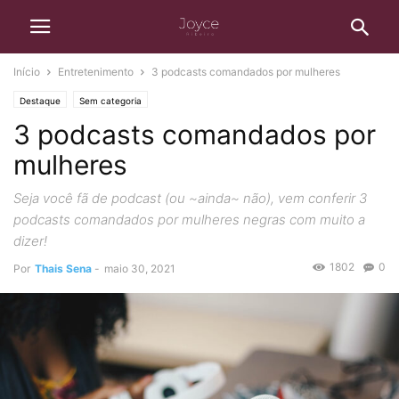
Início
Entretenimento
3 podcasts comandados por mulheres
Destaque
Sem categoria
3 podcasts comandados por
mulheres
Seja você fã de podcast (ou ~ainda~ não), vem conferir 3
podcasts comandados por mulheres negras com muito a
dizer!
1802
0
Por
Thais Sena
-
maio 30, 2021