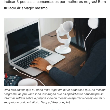
indicar 3 podcasts comandados por mulheres negras! Bem
#BlackGirlsMagic mesmo.
Uma das coisas que eu acho mais legal em ouvir podcast é que, no mesmo
programa, dá pra você ir da inspiração que os episódios te causam pra se
informar, refletir sobre a própria vida ou mesmo despertar o desejo de ter o
seu próprio podcast. (Foto: Nappy / Reprodução)