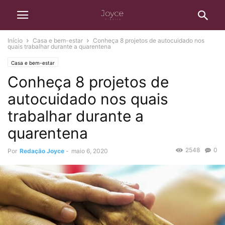
Início
Casa e bem-estar
Conheça 8 projetos de autocuidado nos
quais trabalhar durante a quarentena
Casa e bem-estar
Conheça 8 projetos de
autocuidado nos quais
trabalhar durante a
quarentena
2548
0
Por
Redação Joyce
-
maio 6, 2020