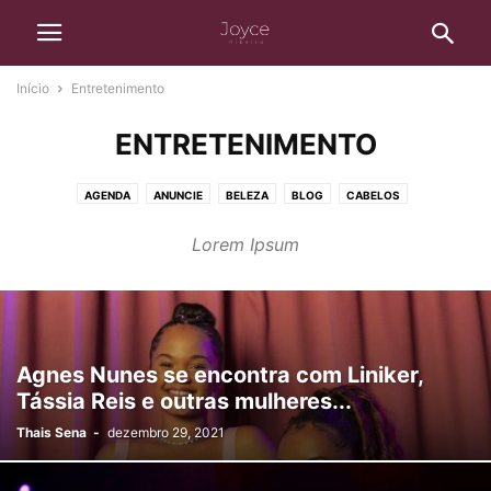
Início
Entretenimento
ENTRETENIMENTO
AGENDA
ANUNCIE
BELEZA
BLOG
CABELOS
CASA E BEM-ESTAR
DESTAQUE
ENTRETENIMENTO
FINANÇAS
Lorem Ipsum
LIVROS
MATERNIDADE
MODA
MULHER
NATUREZA
NOTÍCIAS
SAÚDE
SEM CATEGORIA
VIAGENS
WEIRD
Agnes Nunes se encontra com Liniker,
Tássia Reis e outras mulheres...
Thais Sena
-
dezembro 29, 2021