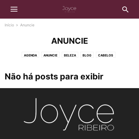
Início
Anuncie
ANUNCIE
AGENDA
ANUNCIE
BELEZA
BLOG
CABELOS
CASA E BEM-ESTAR
DESTAQUE
ENTRETENIMENTO
FINANÇAS
LIVROS
MATERNIDADE
MODA
MULHER
NATUREZA
NOTÍCIAS
Não há posts para exibir
SAÚDE
SEM CATEGORIA
VIAGENS
WEIRD