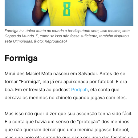
Formiga é a única atleta no mundo a ter disputado sete, isso mesmo, sete
Copas do Mundo. E, como se isso não fosse suficiente, também disputou
sete Olimpíadas. (Foto: Reprodução)
Formiga
Miraildes Maciel Mota nasceu em Salvador. Antes de se
tornar “Formiga”, ela já era apaixonada por futebol. E era
boa. Em entrevista ao podcast
Podpah
, ela conta que
deixava os meninos no chinelo quando jogava com eles.
Mas isso não quer dizer que sua ascensão tenha sido fácil.
Ela conta que havia um senso de “proteção” dos meninos
que não queriam deixar que uma menina jogasse futebol,
mas que hoje ela entende que essa era uma das facetas do