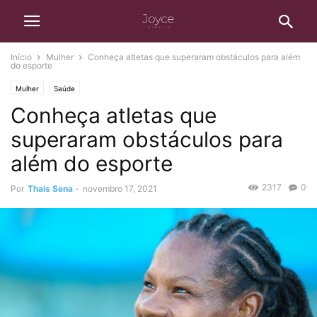
Início
Mulher
Conheça atletas que superaram obstáculos para além
do esporte
Mulher
Saúde
Conheça atletas que
superaram obstáculos para
além do esporte
2317
0
Por
Thais Sena
-
novembro 17, 2021