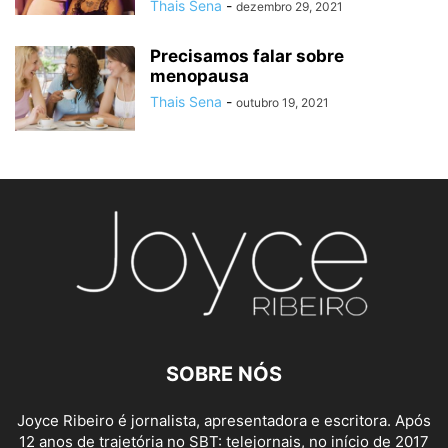
Thais Sena
-
dezembro 29, 2021
Precisamos falar sobre
menopausa
Thais Sena
-
outubro 19, 2021
SOBRE NÓS
Joyce Ribeiro é jornalista, apresentadora e escri
tora. Após
12 anos de trajetória no SBT: telejornais, no início de 2017