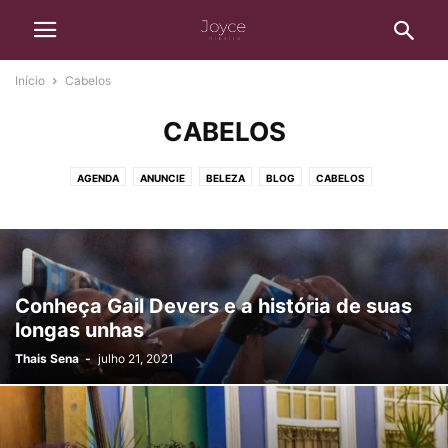
Início
Cabelos
CABELOS
AGENDA
ANUNCIE
BELEZA
BLOG
CABELOS
CASA E BEM-ESTAR
DESTAQUE
ENTRETENIMENTO
FINANÇAS
LIVROS
MATERNIDADE
MODA
MULHER
NATUREZA
NOTÍCIAS
SAÚDE
SEM CATEGORIA
VIAGENS
WEIRD
Conheça Gail Devers e a história de suas
longas unhas
Thais Sena
-
julho 21, 2021