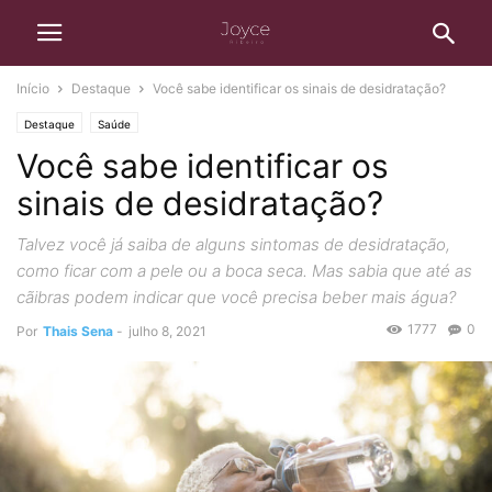
Início
Destaque
Você sabe identificar os sinais de desidratação?
Destaque
Saúde
Você sabe identificar os
sinais de desidratação?
Talvez você já saiba de alguns sintomas de desidratação,
como ficar com a pele ou a boca seca. Mas sabia que até as
cãibras podem indicar que você precisa beber mais água?
1777
0
Por
Thais Sena
-
julho 8, 2021