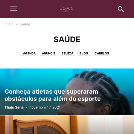
Início
Saúde
SAÚDE
AGENDA
ANUNCIE
BELEZA
BLOG
CABELOS
CASA E BEM-ESTAR
DESTAQUE
ENTRETENIMENTO
FINANÇAS
LIVROS
MATERNIDADE
MODA
MULHER
NATUREZA
NOTÍCIAS
SAÚDE
SEM CATEGORIA
VIAGENS
WEIRD
Conheça atletas que superaram
obstáculos para além do esporte
Thais Sena
-
novembro 17, 2021