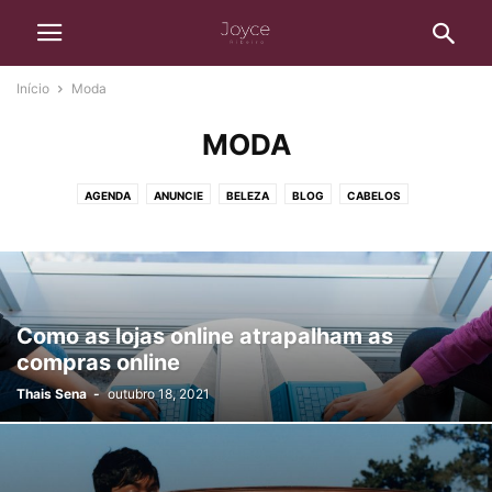
Início
Moda
MODA
AGENDA
ANUNCIE
BELEZA
BLOG
CABELOS
CASA E BEM-ESTAR
DESTAQUE
ENTRETENIMENTO
FINANÇAS
LIVROS
MATERNIDADE
MODA
MULHER
NATUREZA
NOTÍCIAS
SAÚDE
SEM CATEGORIA
VIAGENS
WEIRD
Como as lojas online atrapalham as
compras online
Thais Sena
-
outubro 18, 2021